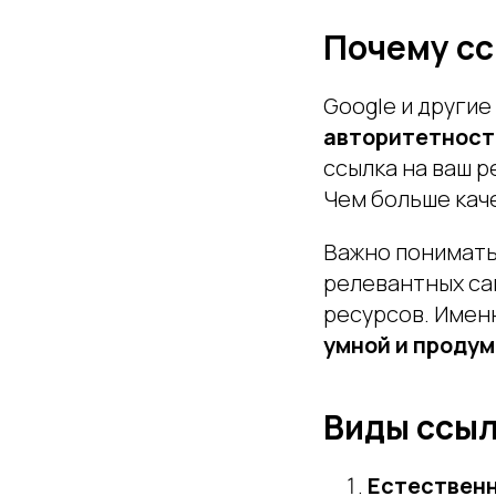
Почему сс
Google и другие
авторитетност
ссылка на ваш р
Чем больше кач
Важно понимать
релевантных са
ресурсов. Имен
умной и проду
Виды ссыл
Естествен