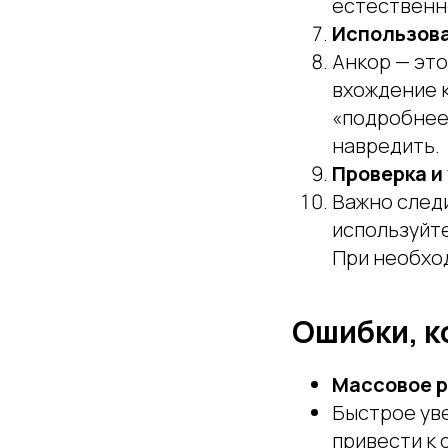
естественн
Использова
Анкор — это
вхождение 
«подробнее
навредить.
Проверка и
Важно следи
используйте
При необход
Ошибки, к
Массовое р
Быстрое ув
привести к 