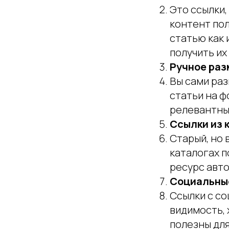
Это ссылки,
контент пол
статью как 
получить их
Ручное раз
Вы сами раз
статьи на ф
релевантны
Ссылки из 
Старый, но
каталогах п
ресурс авт
Социальные
Ссылки с с
видимость, 
полезны для