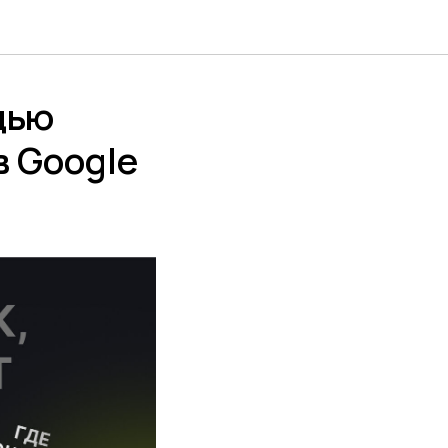
щью
в Google