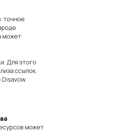
: точное
вроде
а может
и. Для этого
лиза ссылок.
 Disavow.
тва
ресурсов может