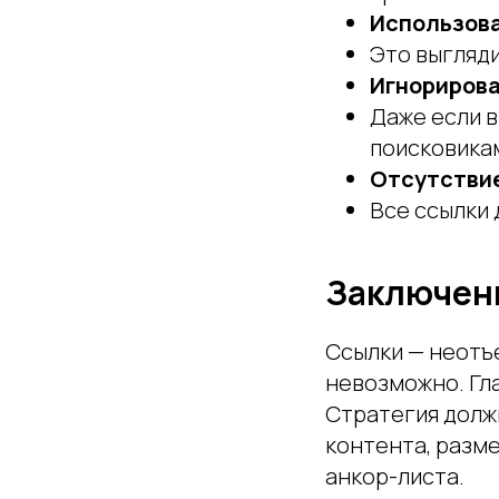
Использова
Это выгляд
Игнорирова
Даже если 
поисковика
Отсутствие
Все ссылки 
Заключен
Ссылки — неотъе
невозможно. Гл
Стратегия долж
контента, разм
анкор-листа.