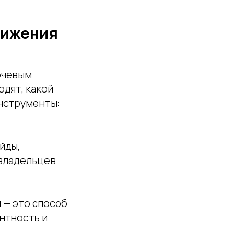
вижения
лючевым
одят, какой
инструменты:
йды,
 владельцев
 — это способ
антность и