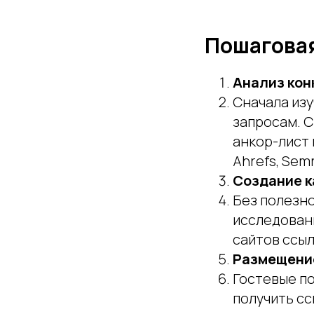
Пошаговая
Анализ кон
Сначала изу
запросам. С
анкор-лист 
Ahrefs, Semr
Создание к
Без полезно
исследовани
сайтов ссыл
Размещение
Гостевые по
получить сс