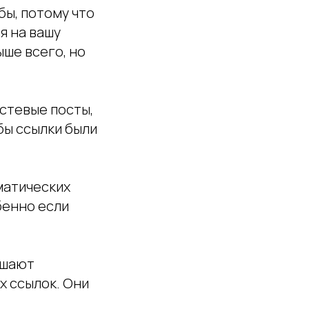
бы, потому что
я на вашу
ыше всего, но
стевые посты,
бы ссылки были
матических
бенно если
ышают
х ссылок. Они