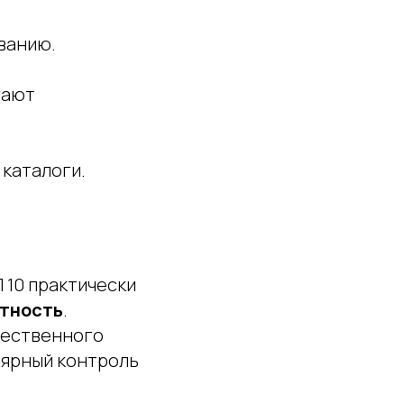
ванию.
гают
 каталоги.
 10 практически
нтность
.
чественного
лярный контроль