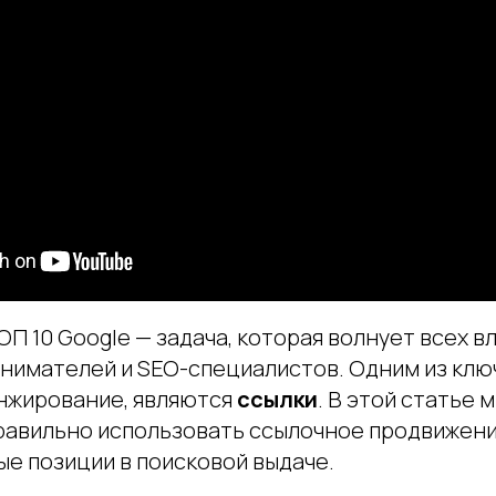
ОП 10 Google — задача, которая волнует всех 
инимателей и SEO-специалистов. Одним из клю
нжирование, являются
ссылки
. В этой статье
правильно использовать ссылочное продвижени
ые позиции в поисковой выдаче.