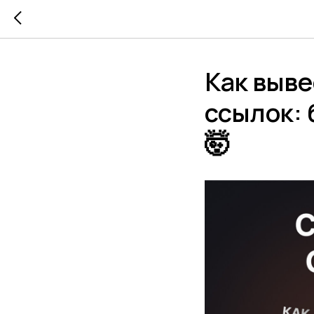
Как выве
ссылок: 
🤯