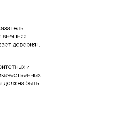
казатель
я внешняя
вает доверия».
оритетных и
кокачественных
я должна быть