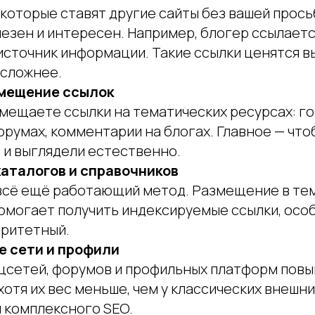
 которые ставят другие сайты без вашей прось
езен и интересен. Например, блогер ссылаетс
источник информации. Такие ссылки ценятся в
 сложнее.
мещение ссылок
мещаете ссылки на тематических ресурсах: го
орумах, комментарии на блогах. Главное — что
 и выглядели естественно.
каталогов и справочников
 всё ещё работающий метод. Размещение в те
омогает получить индексируемые ссылки, осо
оритетный.
 сети и профили
оцсетей, форумов и профильных платформ пов
хотя их вес меньше, чем у классических внешни
 комплексного SEO.